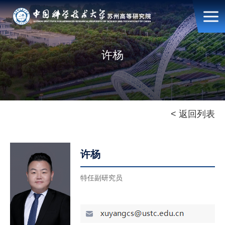
许杨
< 返回列表
许杨
特任副研究员