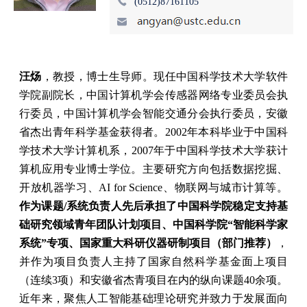
(0512)87161105