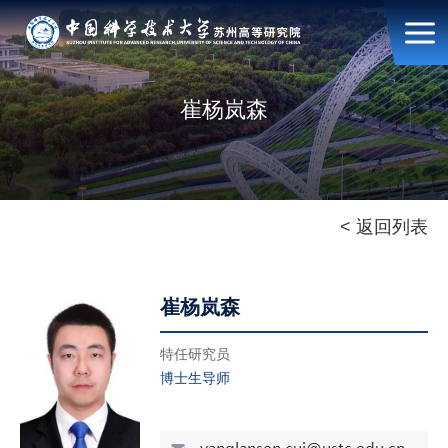
崔杨岚森
< 返回列表
崔杨岚森
特任研究员
博士生导师