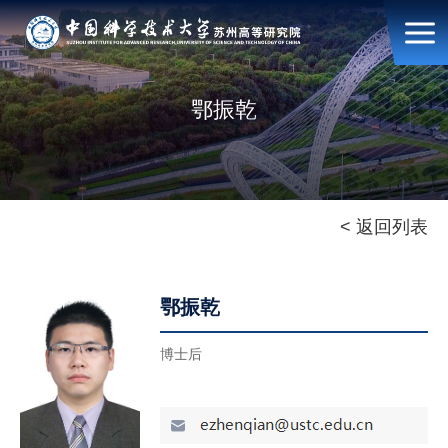
鄂振乾
< 返回列表
鄂振乾
博士后